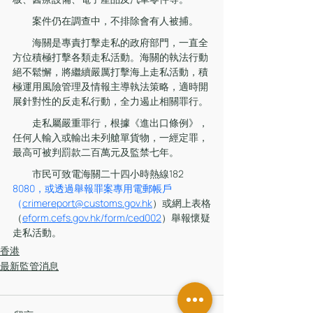
　　案件仍在調查中，不排除會有人被捕。
　　海關是專責打擊走私的政府部門，一直全
方位積極打擊各類走私活動。海關的執法行動
絕不鬆懈，將繼續嚴厲打擊海上走私活動，積
極運用風險管理及情報主導執法策略，適時開
展針對性的反走私行動，全力遏止相關罪行。
　　走私屬嚴重罪行，根據《進出口條例》，
任何人輸入或輸出未列艙單貨物，一經定罪，
最高可被判罰款二百萬元及監禁七年。
　　市民可致電海關二十四小時熱線182 
8080，或透過舉報罪案專用電郵帳戶
（
crimereport@customs.gov.hk
）或網上表格
（
eform.cefs.gov.hk/form/ced002
）舉報懷疑
走私活動。
香港
最新監管消息