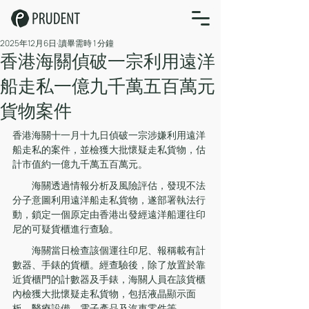
2025年12月6日
讀畢需時 1 分鐘
​香港海關偵破一宗利用遠洋
船走私一億九千萬五百萬元
貨物案件
香港海關十一月十九日偵破一宗涉嫌利用遠洋
船走私的案件，並檢獲大批懷疑走私貨物，估
計市值約一億九千萬五百萬元。
　　海關透過情報分析及風險評估，發現不法
分子意圖利用遠洋船走私貨物，遂部署執法行
動，鎖定一個原定由香港出發經遠洋船運往印
尼的可疑貨櫃進行查驗。
　　海關當日檢查該個運往印尼、報稱載有計
數器、手錶的貨櫃。經查驗後，除了放置於靠
近貨櫃門的計數器及手錶，海關人員在該貨櫃
內檢獲大批懷疑走私貨物，包括液晶顯示面
板、醫療設備、電子產品及汽車零件等。