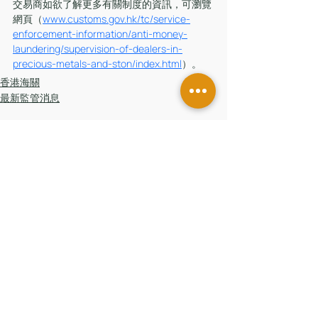
交易商如欲了解更多有關制度的資訊，可瀏覽
網頁（
www.customs.gov.hk/tc/service-
enforcement-information/anti-money-
laundering/supervision-of-dealers-in-
precious-metals-and-ston/index.html
）。
香港海關
最新監管消息
留言
撰寫留言......
香港辦公室
香港中環皇后大道中181號
新紀元廣場低座7樓
台灣辦公室