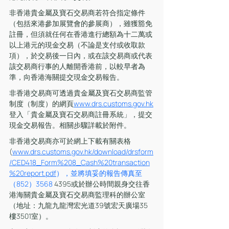
非香港貴金屬及寶石交易商若符合指定條件
（包括來港參加展覽會的參展商），雖獲豁免
註冊，但須就任何在香港進行總額為十二萬或
以上港元的現金交易（不論是支付或收取款
項），於交易後一日內，或在該交易商或代表
該交易商行事的人離開香港前，以較早者為
準，向香港海關提交現金交易報告。
非香港交易商可透過貴金屬及寶石交易商監管
制度（制度）的網頁
www.drs.customs.gov.hk
登入「貴金屬及寶石交易商註冊系統」，提交
現金交易報告。相關步驟詳載於附件。
非香港交易商亦可於網上下載有關表格
(
www.drs.customs.gov.hk/download/drsform
/CED418_Form%208_Cash%20transaction
%20report.pdf
），並將填妥的報告傳真至
（852）3568
 4395或於辦公時間親身交往香
港海關貴金屬及寶石交易商監理科的辦公室
（地址：九龍九龍灣宏光道39號宏天廣場35
樓3501室）。