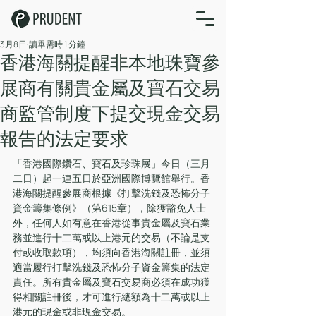
3月8日
讀畢需時 1 分鐘
香港海關提醒非本地珠寶參
展商有關貴金屬及寶石交易
商監管制度下提交現金交易
報告的法定要求
「香港國際鑽石、寶石及珍珠展」今日（三月
二日）起一連五日於亞洲國際博覽館舉行。香
港海關提醒參展商根據《打擊洗錢及恐怖分子
資金籌集條例》（第615章），除獲豁免人士
外，任何人如有意在香港從事貴金屬及寶石業
務並進行十二萬或以上港元的交易（不論是支
付或收取款項），均須向香港海關註冊，並須
適當履行打擊洗錢及恐怖分子資金籌集的法定
責任。所有貴金屬及寶石交易商必須在成功獲
得相關註冊後，才可進行總額為十二萬或以上
港元的現金或非現金交易。