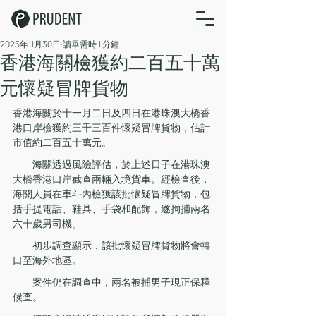
2025年11月30日
讀畢需時 1 分鐘
​香港海關檢獲約二百五十萬
元懷疑冒牌貨物
香港海關於十一月二日及四日在港珠澳大橋香
港口岸檢獲約三千三百件懷疑冒牌貨物，估計
市值約二百五十萬元。
　　海關透過風險評估，於上述日子在港珠澳
大橋香港口岸截查兩輛入境貨車。經檢查後，
海關人員在車斗內檢獲該批懷疑冒牌貨物，包
括手提電話、鞋具、手袋和配飾，遂拘捕兩名
六十歲男司機。
　　初步調查顯示，該批懷疑冒牌貨物將會轉
口至海外地區。
　　案件仍在調查中，兩名被捕男子現正保釋
候查。