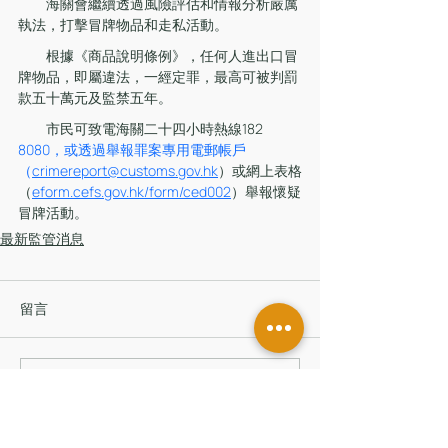
　　海關會繼續透過風險評估和情報分析嚴厲
執法，打擊冒牌物品和走私活動。
　　根據《商品說明條例》，任何人進出口冒
牌物品，即屬違法，一經定罪，最高可被判罰
款五十萬元及監禁五年。
　　市民可致電海關二十四小時熱線182 
8080，或透過舉報罪案專用電郵帳戶
（
crimereport@customs.gov.hk
）或網上表格
（
eform.cefs.gov.hk/form/ced002
）舉報懷疑
冒牌活動。
最新監管消息
留言
撰寫留言......