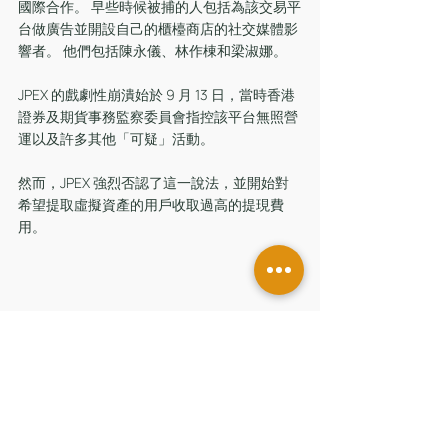
國際合作。 早些時候被捕的人包括為該交易平
台做廣告並開設自己的櫃檯商店的社交媒體影
響者。 他們包括陳永儀、林作棟和梁淑娜。
JPEX 的戲劇性崩潰始於 9 月 13 日，當時香港
證券及期貨事務監察委員會指控該平台無照營
運以及許多其他「可疑」活動。
然而，JPEX 強烈否認了這一說法，並開始對
希望提取虛擬資產的用戶收取過高的提現費
用。
台灣及環球
留言