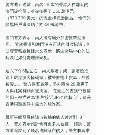
警方週五透露，兩名 29 歲的香港人在鄰近的
澳門被拘留，並被扣押了 650 萬港元
（830,390 美元）的現金和貴重物品。 他們的
賭場帳戶還凍結了約820萬港幣。
澳門警方表示，兩人擁有場外加密貨幣兌換
店。 雖然香港和澳門沒有正式的引渡協議，但
助理警務處長鍾永文表示，將由賭場中心的法
院決定如何處理嫌疑犯。
週六下午6點左右，兩人戴著手銬、蒙著臉抵
達上環港澳客輪碼頭，被警察拖上貨車，然後
被帶走。 警方週五表示，另外兩名 28 歲男子
因與此案有關而被拘留。 在最近的查獲中被捕
的四人被描述為“相對接近 JPEX 的核心”，這是
香港同類案件中最大的欺詐案。
最新事態發展使該市被捕的總人數達到 18 
人，警方表示預計會有更多人被捕。 鐘說，警
方還追蹤到了幾名逃離該市的人，警方將尋求