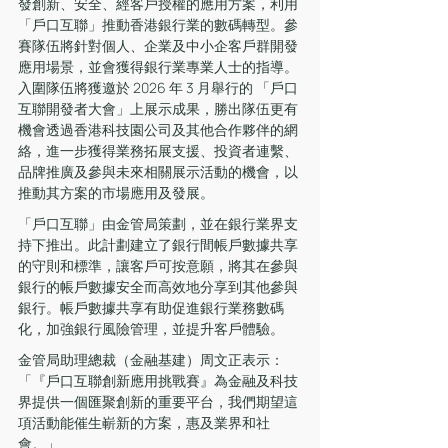
發創新、安全、經客戶授權的應用方案，利用
「戶口互聯」推動香港銀行業的數碼轉型。參
賽隊伍將針對個人、企業及中小企客戶群開發
應用場景，並會獲得銀行業專業人士的指導。
入圍隊伍將獲邀於 2026 年 3 月舉行的 「戶口
互聯開發者大會」上展示成果，勝出隊伍更有
機會透過香港科技園公司及其他合作夥伴的網
絡，進一步獲得業務拓展支援、投資者連繫、
品牌推廣及參與未來相關展示活動的機會，以
推動其方案的市場應用及發展。
「戶口互聯」由金管局策劃，並在銀行業界支
持下推出。此計劃建立了銀行間帳戶數據共享
的守則和標準，讓客戶可按意願，將其在參與
銀行的帳戶數據安全而高效地分享到其他參與
銀行。帳戶數據共享有助促進銀行業務數碼
化，加強銀行風險管理，並提升客戶體驗。
金管局助理總裁（金融基建）周文正表示：
「『戶口互聯創新應用挑戰賽』為金融及科技
界提供一個匯聚創新的重要平台，我們期望這
項活動能催生嶄新的方案，惠及業界和社
會。」