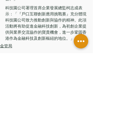
科技園公司署理首席企業發展總監柯志成表
示：「『戶口互聯創新應用挑戰賽』充分體現
科技園公司致力推動創新與協作的精神。此項
活動將有助促進金融科技創新，為初創企業提
供與業界交流協作的寶貴機會，進一步鞏固香
港作為金融科技及創新樞紐的地位。」
金管局
留言
撰寫留言......
香港辦公室
香港中環皇后大道中181號
新紀元廣場低座7樓