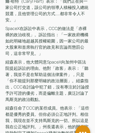
爾‧哈特（Caryl Hart）表示：「我們正在與一
家公司打交道，該公司的領導人積極投入總統
競選，且他管理公司的方式……都非常令人不
安。」
SpaceX在訴訟中表示，CCC的做法是「赤裸
裸的政治歧視」。訴訟指出：「一家政府機構
如此明確地超越其授權範圍，因一家公司的最
大股東和首席執行官的政見和言論而懲罰公
司，這非常罕見。」
紐森表示，他大體同意SpaceX向加州中區法
院提起訴訟的理由。他對「政客」表示：「聽
著，我並不是在幫助這個法律案件」，只是
「你不能提到那麼明確的政治層面」。紐森指
出，CCC在討論中犯了錯，沒有專注於討論授
予許可證的優劣，而是偏離主題，廣泛討論了
馬斯克的政治觀點。
紐森任命了CCC的某些成員。他表示：「這些
都是優秀的委員。但你必須公正地評判。相信
我，我現在並不支持馬斯克的一切。所以這是
我在公正地評判。」州長還表示，他的辦公室
協助制定了增加SpaceX發射次數的提案。 