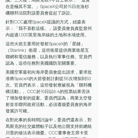
在是極其不當。」SpaceX公司於15日在洛杉
磯聯邦法院對該委員會提起了訴訟。
針對CCC處理SpaceX提議的方式，紐森表
示：「我不喜歡這樣。」該委員會負責監督州
內超過1,000英里海岸線的土地和水域使用。
這些火箭主要用於發射SpaceX的「星鏈」
（Starlink）衛星，這些衛星提供商業衛星互
聯網和電信服務，以及執行軍事任務。官員們
認為，這些任務對美國國防至關重要。
美國空軍最初向海岸委員會提出請求，要求批
准將SpaceX的火箭發射計劃從36次增加到50
次。官員們表示，這些發射應被視為「聯邦機
構活動」。CCC於10日以6:4的投票結果否決
了增加發射的提案。委員們認為，商業太空發
射並非聯邦政府活動，必須遵循委員會的海岸
發展許可權。
在對此事的長時間討論中，委員們還表示，對
馬斯克的社交媒體帖子以及他公開支持前總統
川普的做法表示擔憂。CCC董事會主席卡里