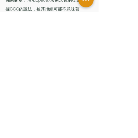
據CCC的說法，被其拒絕可能不意味著
SpaceX新提議的終結。其發言人約書亞‧史密
斯（Joshua Smith）告訴大紀元，儘管太空部
隊等聯邦機構的某些活動必須經過該委員會批
准，但無論委員會如何決定，這些機構仍有權
據其判斷行事。
留言
撰寫留言......
香港辦公室
香港中環皇后大道中181號
新紀元廣場低座7樓
台灣辦公室