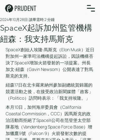
2024年10月28日
讀畢需時 2 分鐘
SpaceX起訴加州監管機構
紐森：我支持馬斯克
SpaceX創始人埃隆‧馬斯克（Elon Musk）近日
對加州一家準司法機構提起訴訟，因該機構否
決了SpaceX增加火箭發射的一項提案。州長
加文‧紐森（Gavin Newsom）公開表達了對馬
斯克的支持。
紐森17日在北卡羅來納州參加副總統賀錦麗的
競選活動之後，在接受政治新聞媒體「政客」
（Politico）訪問時表示：「我支持埃隆。」
本月10日，加州海岸委員會（California 
Coastal Commission，CCC）因馬斯克的政
治活動而拒絕了SpaceX公司在范登堡太空部
隊基地（Vandenberg Space Force Base）增
加獵鷹9號（Falcon 9）火箭發射次數的提
議。三天後，馬斯克在X平台上表示：「這實