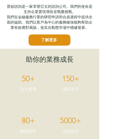
普頓諮詢是一家享譽亞太的諮詢公司。我們的使命是
支持企業實現增長並戰勝挑戰。
我們在金融服務行業的牌照申請和合規過程中提供全
面的協助。我們以客戶為中心的服務確保能夠幫助企
業有效應對風險，使其在動態市場中穩健發展。
了解更多
​助你的業務成長
50+
150+
監管審查
滿意客戶
80+
5000+
獲得牌照
諮詢時間