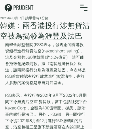
2023年10月17日
讀畢需時 1 分鐘
韓媒：兩香港投行涉無貨沽
空被為揭發為滙豐及法巴
南韓金融監督院(FSS)表示，發現兩間香港投
資銀行進行無貨沽空(naked short-selling)，
涉及金額共560億韓圜(約3.24億元)，這可能
會招致創紀錄罰款。據《南韓經濟日報》報
道，該兩間投行分別為滙豐及法巴，今次將是
FSS首次確認有投行故意進行無貨沽空，先前
大多數的案例都是來自對沖基金。
FSS表示，有投行在2021年9月至2022年5月期
間下令無貨沽空101隻韓股，當中包括社交平台
Kakao Corp，金額為400億韓圜。據悉，該涉
事的銀行是法巴 。另外，FSS稱，另一間投行
下令從2021年8月至12月進行160億韓圜的沽
空，沽空包括三星旗下新羅酒店在內的9間上