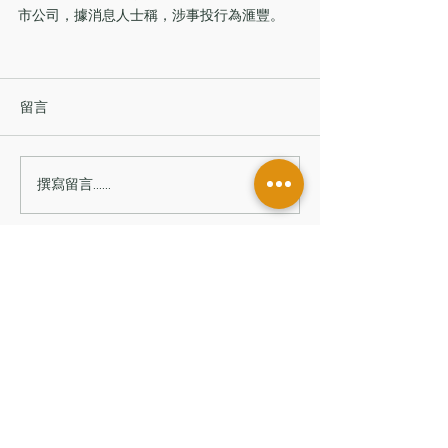
市公司，據消息人士稱，涉事投行為滙豐。 
留言
撰寫留言......
香港辦公室
香港中環皇后大道中181號
新紀元廣場低座7樓
台灣辦公室
台北市信義區
基隆路一段206號14樓
聯絡我們
© 2026 普頓諮詢