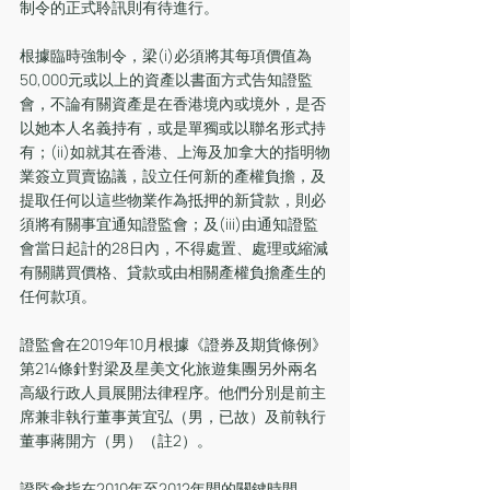
制令的正式聆訊則有待進行。
根據臨時強制令，梁(i)必須將其每項價值為
50,000元或以上的資產以書面方式告知證監
會，不論有關資產是在香港境內或境外，是否
以她本人名義持有，或是單獨或以聯名形式持
有；(ii)如就其在香港、上海及加拿大的指明物
業簽立買賣協議，設立任何新的產權負擔，及
提取任何以這些物業作為抵押的新貸款，則必
須將有關事宜通知證監會；及(iii)由通知證監
會當日起計的28日內，不得處置、處理或縮減
有關購買價格、貸款或由相關產權負擔產生的
任何款項。
證監會在2019年10月根據《證券及期貨條例》
第214條針對梁及星美文化旅遊集團另外兩名
高級行政人員展開法律程序。他們分別是前主
席兼非執行董事黃宜弘（男，已故）及前執行
董事蔣開方（男）（註2）。
證監會指在2010年至2012年間的關鍵時間，