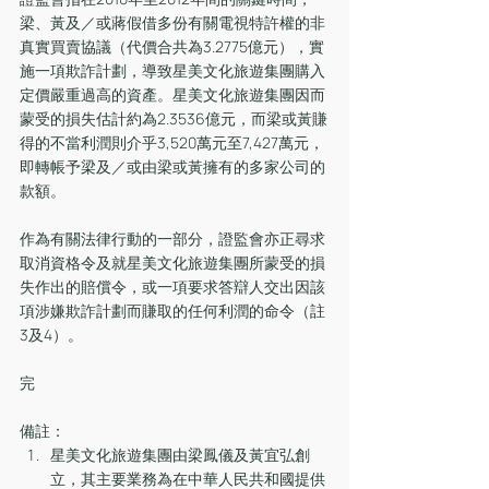
梁、黃及／或蔣假借多份有關電視特許權的非
真實買賣協議（代價合共為3.2775億元），實
施一項欺詐計劃，導致星美文化旅遊集團購入
定價嚴重過高的資產。星美文化旅遊集團因而
蒙受的損失估計約為2.3536億元，而梁或黃賺
得的不當利潤則介乎3,520萬元至7,427萬元，
即轉帳予梁及／或由梁或黃擁有的多家公司的
款額。
作為有關法律行動的一部分，證監會亦正尋求
取消資格令及就星美文化旅遊集團所蒙受的損
失作出的賠償令，或一項要求答辯人交出因該
項涉嫌欺詐計劃而賺取的任何利潤的命令（註
3及4）。 
完
備註：
星美文化旅遊集團由梁鳳儀及黃宜弘創
立，其主要業務為在中華人民共和國提供