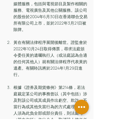
媒體服務，包括與電視節目及製作相關的
服務、電視廣告及其他公關服務。該公司
的股份於2004年6月30日在香港聯合交易
所有限公司上市，並於2022年3月21日被
除牌。
黃在有關法律程序展開後離世。證監會於
2022年10月24日取得傳票，尋求法庭頒
令委任黃的遺囑執行人（或法庭認為合適
的任何其他人）就有關法律程序代表黃的
遺產。有關聆訊將於2024年1月29日進
行。
根據《證券及期貨條例》第214條，若法
庭裁定某公司的事務曾以（其中包括）涉
及對該公司或其成員作出虧空、欺詐、不
當行為或其他失當行為的方式處理，而某
人須為此負全部或部分責任，則法庭可
（其中包括）作出命令，取消該人擔任任
何法團董事的資格，或飭令該人不得直接