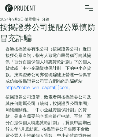
2024年9月2日
讀畢需時 1 分鐘
按揭證券公司提醒公眾慎防
冒充詐騙
香港按揭證券有限公司（按揭證券公司）近日
接獲公眾查詢，指有人致電市民聲稱可向其提
供「百分百擔保個人特惠貸款計劃」下的個人
貸款或「中小企融資擔保計劃」下的中小企貸
款。按揭證券公司亦發現騙徒正營運一個偽冒
成仿如按揭證券公司官方網站的詐騙網站 
https://noble_win_capital[.]com。
按揭證券公司澄清，致電者與按揭證券公司及
其任何附屬公司（統稱，按揭證券公司集團）
均絕無關係。「中小企融資擔保計劃」的貸
款，是由有需要的企業向銀行申請。至於「百
分百擔保個人特惠貸款計劃」，貸款申請期已
於去年4月底結束。按揭證券公司集團不會致
電公眾人士推銷個人貸款、中小企貸款或任何