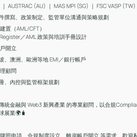
K) ｜ AUSTRAC (AU) ｜ MAS MPI (SG) ｜ FSC VASP (TW)
件撰寫、政策制定、監管單位溝通與策略規劃
建置（AML/CFT）
h Register／AML 政策與培訓手冊設計
帳戶開立
、澳洲、歐洲等地 EMI／銀行帳戶
治理顧問
冊、內控與監管框架規劃
金融與 Web3 新興產業 的專業顧問，以合規Complia
展業🌍🧳
金融牌照申請、合規制度設立、離岸帳戶開立 等需求，歡迎