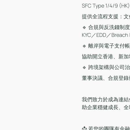
SFC Type 1/4/9 (H
提供全流程支援：文
🔹 合規與反洗錢制度
KYC／EDD／Breac
🔹 離岸與電子支付
協助開立香港、新加坡
🔹 跨境架構與公司
董事決議、合規登錄
我們致力於成為連結傳統
助企業穩健成長、全球
📩 若您的團隊有