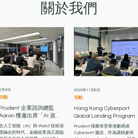
關於我們
2月4日
2025年11月6日
活動
活動
Prudent 企業諮詢總監
Hong Kong Cyberport
Aaron 獲邀出席「AI 資產
Global Landing Program
管理人工作坊」：解構虛
在人工智能（AI）與 Web3 技術深
Prudent 很榮幸受香港數碼港
擬資產監管新篇章
度融合的時代，金融從業員正面臨
Cyberport 邀請，作為講師參與