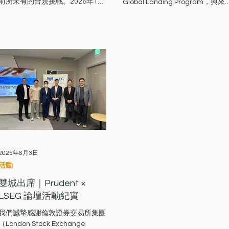
前所未有的合規挑戰。2026年1月
Global Landing Program，與來
26日， Prudent 企業諮詢總監
自全球的科技與金融科技企業分
aron 獲邀出席由 香港證券及期
香港市場的監管落地與合規策略
貨專業總會 (HKSFPA) 主辦的「AI
幫助外國新創科技公司落地香港
資產管理人工作坊（附 CPT 認
🎤🇭🇰 Prudent Advisory 為跨境
證）」。作為當天的客席講師，
企業、金融機構與新創團隊提供
Aaron 與在場的金融精英及資產管
方位的 合規顧問與金融落地服
理人分享了虛擬資產（VA）領域
務，協助客戶在多地區安全運營
的最新監管脈搏。 權威視角：虛
合法展業。 💼 主要服務範圍： 🔹
擬資產法規的深度引領 作為課程
金融牌照顧問與監管諮詢 SFC
的關鍵環節，Aaron 憑藉其在企業
Type 1/4/9 (HK) ｜ AUSTRAC (AU
諮詢領域的資深經驗，為學員帶來
｜ MAS MPI (SG) ｜ FSC VASP
了全面且具前瞻性的 虛擬資產監
(TW) 提供全流程支援：文件撰
管框架介紹及最新進展更新 。在
寫、政策制定、監管單位溝通與
為期兩天的專業培訓中，Aaron 的
略規劃 🔹 合規與反洗錢制度建置
2025年6月3日
分享旨在協助學員在掌握 AI 技術
（AML/CFT） KYC／EDD／
活動
之餘，建立穩固的法規認知基石。
Breach Register／AML 政策與
雙城出席｜Prudent ×
本次專題分享的核心亮點包括：
訓手冊設計 🔹 離岸與電子支付帳
VA 監管框架入門： 詳述香港在
LSEG 論壇活動紀實
戶開立 協助開立香港、新加坡、
VASP 牌照制度下的監管架構，協
澳洲、歐洲等地 EMI／銀行帳戶 
我們誠摯感謝倫敦證券交易所集團
助傳統資產管理人快速接軌虛擬資
跨境架構與公司治理顧問 董事決
（London Stock Exchange
產領域。 最新政策更新： 針對 證
議、合規登錄冊、內控與監管框