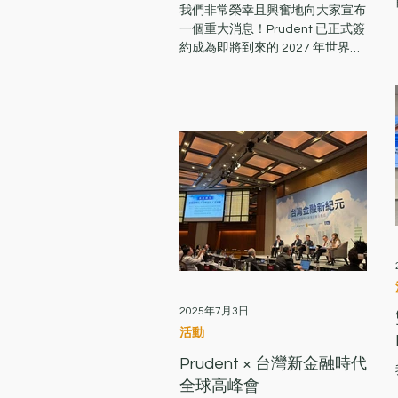
動會官方合作夥伴！
我們非常榮幸且興奮地向大家宣布
一個重大消息！Prudent 已正式簽
A
約成為即將到來的 2027 年世界警
察消防運動會（World Police and
Fire Games, 簡稱 WPFG） 的官
方賽事合作夥伴！ 2027 年 3 月 12
日至 21 日，澳洲西澳的活力之都
珀斯（Perth）將迎來全球 70 多個
國家和地區、超過 8,500 名的傑出
運動員。這場被譽為「英雄盛會」
的體育盛事，旨在表彰全球現役及
退役執法人員與救援英雄的榮譽、
體能與奉獻精神，參賽者涵蓋警
察、消防員、海關及懲教人員等。
與 Prudent 核心精神完美契合的
夥伴關係 在 Prudent，我們致力
於協助企業應對複雜的監管環境、
2025年7月3日
獲取牌照並有效控管合規風險。而
活動
我們團隊最獨特的核心優勢，正來
Prudent × 台灣新金融時代
自於我們的成員背景——我們許
多核心專家均出身於執法機關、公
全球高峰會